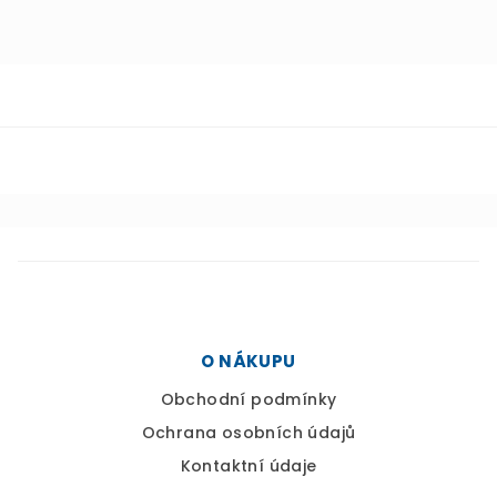
Z
á
p
a
t
í
O NÁKUPU
Obchodní podmínky
Ochrana osobních údajů
Kontaktní údaje