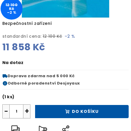
12 100
Kč
–2 %
Bezpečnostní zařízení
standardní cena:
12 100 Kč
–2 %
11 858 Kč
Měrná
Na dotaz
cena:
Doprava zdarma
nad 5 000 Kč
Odborné
poradenství Desjoyaux
(1 ks)
−
+
DO KOŠÍKU