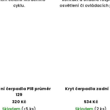
cyklu.
osvětlení či ovládacích 
čerpadla P18 průměr
Kryt čerpadla zadní 
129
320 Kč
534 Kč
Skladem
(>5 ks)
Skladem
(2 ks)