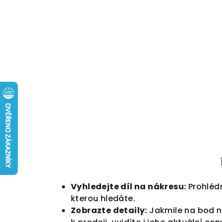
Přejít
na
obsah
Vyhledejte díl na nákresu:
Prohléd
kterou hledáte.
Zobrazte detaily:
Jakmile na bod na