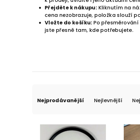
k prodeji, uvidíte i jeho
aktuální cen
Přejděte k nákupu:
Kliknutím na ná
cena nezobrazuje, položka slouží po
Vložte do košíku:
Po přesměrování s
jste přesně tam, kde potřebujete.
Ř
Nejprodávanější
Nejlevnější
Ne
a
z
V
e
ý
n