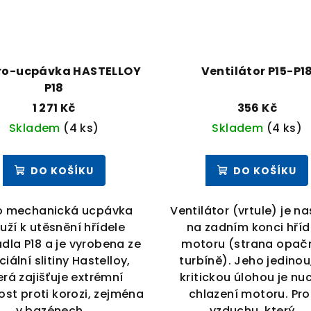
ro-ucpávka HASTELLOY
Ventilátor P15-P1
P18
1 271 Kč
356 Kč
Skladem
(4 ks)
Skladem
(4 ks)
DO KOŠÍKU
DO KOŠÍKU
o mechanická ucpávka
Ventilátor (vrtule) je n
uží k utěsnění hřídele
na zadním konci hříd
dla P18 a je vyrobena ze
motoru (strana opač
iální slitiny Hastelloy,
turbíně). Jeho jedinou
erá zajišťuje extrémní
kritickou úlohou je nu
ost proti korozi, zejména
chlazení motoru. Pr
v bazénech...
vzduchu, který...