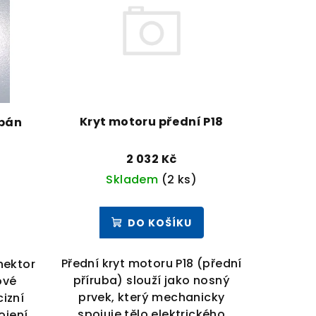
Kryt motoru přední P18
orkovnice 4 póly - pán
2 032 Kč
Skladem
(2 ks)
DO KOŠÍKU
Přední kryt motoru P18 (přední
nektor
příruba) slouží jako nosný
ové
prvek, který mechanicky
cizní
spojuje tělo elektrického
ojení