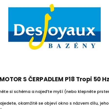
MOTOR S ČERPADLEM P18 Tropi 50 H
něte si schéma a najeďte myší (nebo klepněte prst
jedete, okamžitě se objeví okno s názvem dílu, jeh