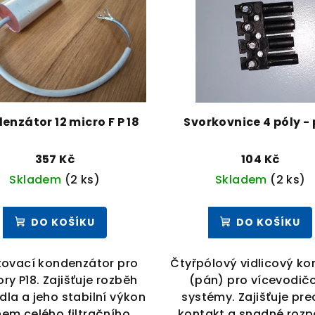
enzátor 12 micro F P 18
Sv
357 Kč
104 Kč
Skladem
(2 ks)
Skladem
(2 ks)
DO KOŠÍKU
DO KOŠÍKU
tovací kondenzátor pro
Čtyřpólový vidlicový ko
ry P18. Zajišťuje rozběh
(pán) pro vícevodič
dla a jeho stabilní výkon
systémy. Zajišťuje pre
em celého filtračního
kontakt a snadné rozp