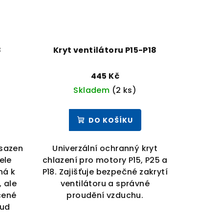
8
Kryt ventilátoru P15-P18
445 Kč
Skladem
(2 ks)
DO KOŠÍKU
asazen
Univerzální ochranný kryt
ele
chlazení pro motory P15, P25 a
ná k
P18. Zajišťuje bezpečné zakrytí
, ale
ventilátoru a správné
cené
proudění vzduchu.
oud