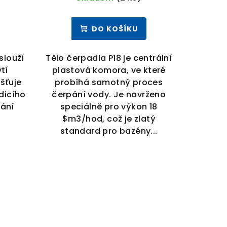
DO KOŠÍKU
slouží
Tělo čerpadla P18 je centrální
tí
plastová komora, ve které
išťuje
probíhá samotný proces
dicího
čerpání vody. Je navrženo
rání
speciálně pro výkon 18
$m3/hod, což je zlatý
standard pro bazény...