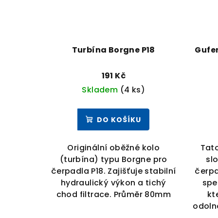
Turbína Borgne P18
Gufe
191 Kč
Skladem
(4 ks)
DO KOŠÍKU
Originální oběžné kolo
Tat
(turbína) typu Borgne pro
slo
čerpadla P18. Zajišťuje stabilní
čerpa
hydraulický výkon a tichý
spec
chod filtrace. Průměr 80mm
kt
odoln