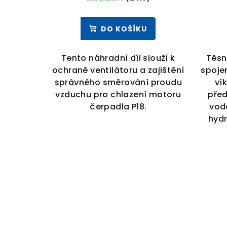
DO KOŠÍKU
Tento náhradní díl slouží k
Těsn
ochraně ventilátoru a zajištění
spoje
správného směrování proudu
ví
vzduchu pro chlazení motoru
před
čerpadla P18.
vod
hydr