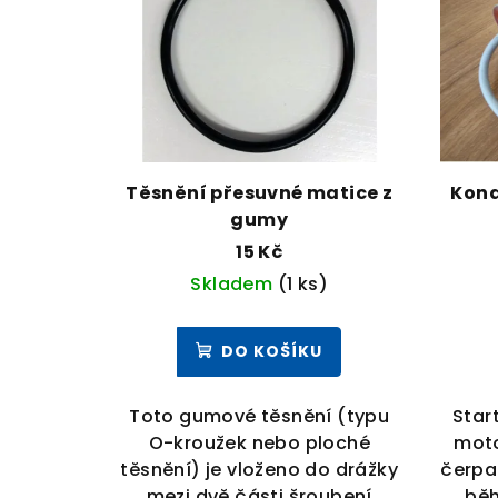
p
í
i
p
s
r
p
o
r
Těsnění přesuvné matice z
Kond
d
gumy
o
u
15 Kč
d
k
Skladem
(1 ks)
u
t
DO KOŠÍKU
k
ů
t
Toto gumové těsnění (typu
Star
ů
O-kroužek nebo ploché
moto
těsnění) je vloženo do drážky
čerpa
mezi dvě části šroubení
běh