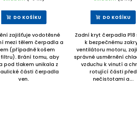
DO KOŠÍKU
DO KOŠÍKU
ění zajišťuje vodotěsné
Zadní kryt čerpadla P18 
ní mezi tělem čerpadla a
k bezpečnému zakry
kem (případně košem
ventilátoru motoru, zaj
filtru). Brání tomu, aby
správné usměrnění chla
a pod tlakem unikala z
vzduchu k vinutí a ch
aulické části čerpadla
rotující části před
ven.
nečistotami a...