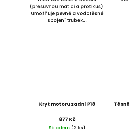
(přesuvnou matici a protikus).
Umožňuje pevné a vodotěsné
spojení trubek...
Kryt motoru zadní P18
Těsnění 
877 Kč
Skladem
(2 ks)