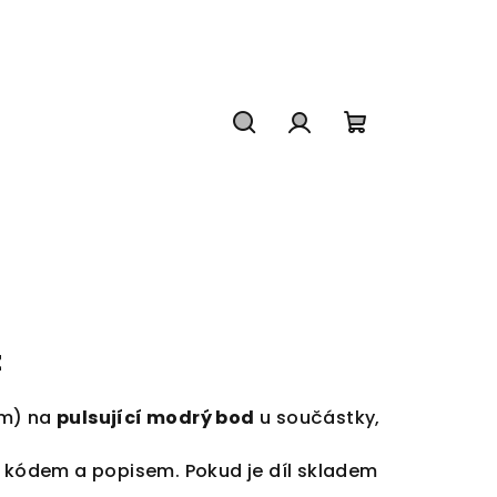
Hledat
Přihlášení
Nákupní
košík
z
em) na
pulsující m
odrý bod
u součástky,
o kódem a popisem. Pokud je díl skladem