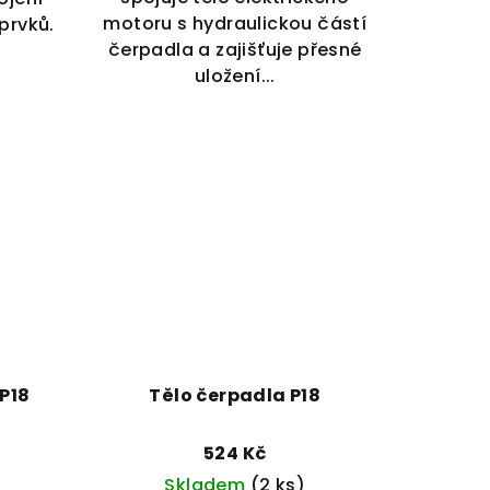
motoru s hydraulickou částí
prvků.
čerpadla a zajišťuje přesné
uložení...
P18
Tělo čerpadla P18
524 Kč
Skladem
(2 ks)