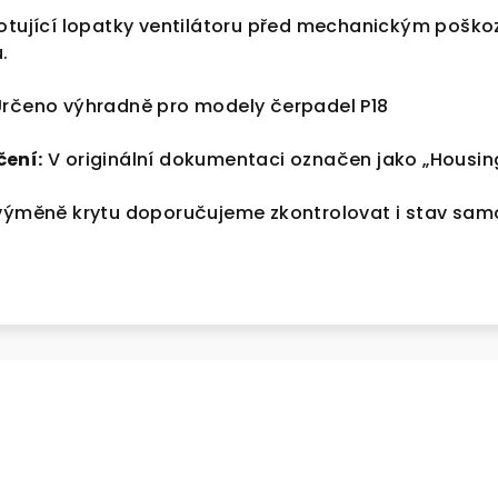
otující lopatky ventilátoru před mechanickým poškoz
.
rčeno výhradně pro modely čerpadel P18
čení:
V originální dokumentaci označen jako „Housing
 výměně krytu doporučujeme zkontrolovat i stav sam