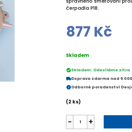
správného směrování prou
čerpadla P18.
877 Kč
Měrná
cena:
Skladem
Skladem: Odesíláme zítra
Doprava zdarma
nad 5 000
Odborné
poradenství Desj
(2 ks)
−
+