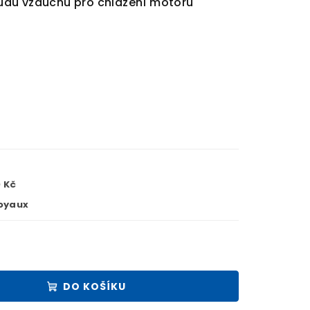
du vzduchu pro chlazení motoru
 Kč
oyaux
DO KOŠÍKU