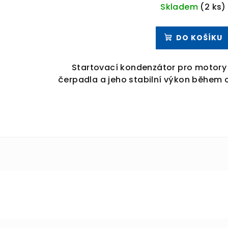
Skladem
(2 ks)
DO KOŠÍKU
Startovací kondenzátor pro motory P
čerpadla a jeho stabilní výkon během ce
Z
á
p