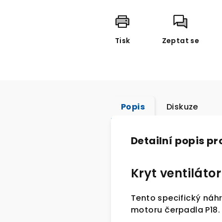
Tisk
Zeptat se
Popis
Diskuze
Detailní popis p
Kryt ventiláto
Tento specifický náhr
motoru čerpadla P18.