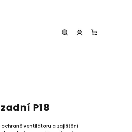
Hledat
Přihlášení
Nákupní
košík
 zadní P18
k ochraně ventilátoru a zajištění