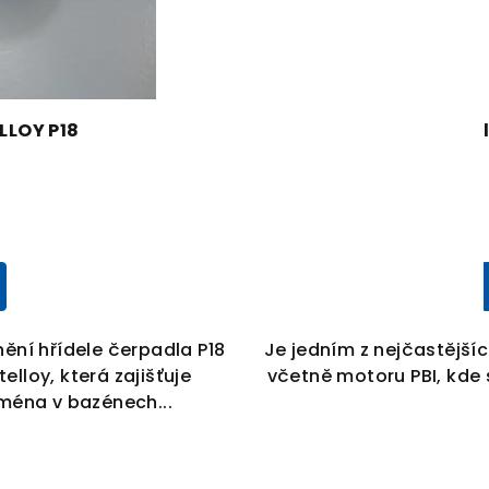
LLOY P18
ění hřídele čerpadla P18
Je jedním z nejčastější
elloy, která zajišťuje
včetně motoru PBI, kde 
jména v bazénech...