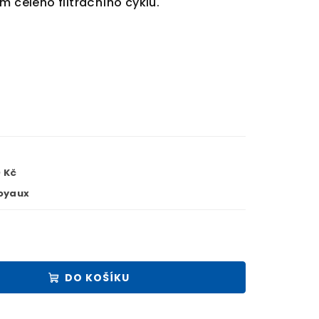
m celého filtračního cyklu.
 Kč
oyaux
DO KOŠÍKU