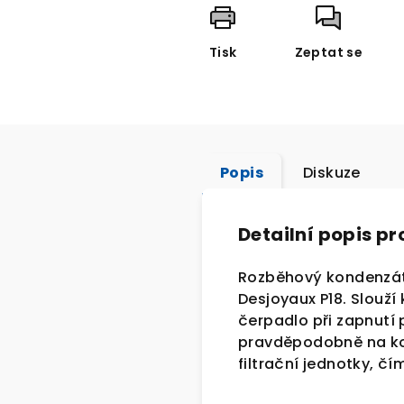
Tisk
Zeptat se
Popis
Diskuze
Detailní popis p
Rozběhový kondenzát
Desjoyaux P18. Slouž
čerpadlo při zapnutí 
pravděpodobně na konc
filtrační jednotky, čí