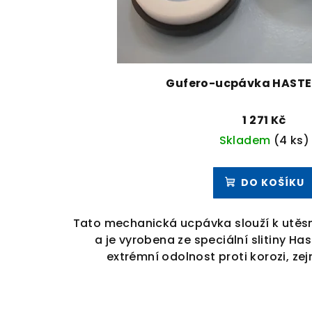
Gufero-ucpávka HASTE
1 271 Kč
Skladem
(4 ks)
DO KOŠÍKU
Tato mechanická ucpávka slouží k utěsn
a je vyrobena ze speciální slitiny Hast
extrémní odolnost proti korozi, ze