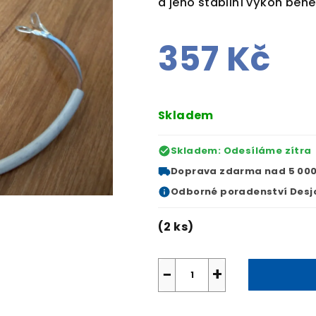
a jeho stabilní výkon běhe
357 Kč
Měrná
cena:
Skladem
Skladem: Odesíláme zítra
Doprava zdarma
nad 5 000
Odborné
poradenství Desj
(2 ks)
−
+