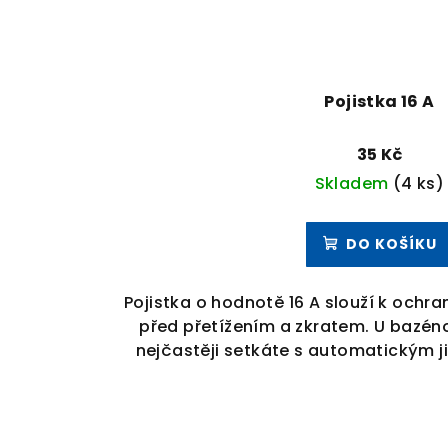
Pojistka 16 A
35 Kč
Skladem
(4 ks)
DO KOŠÍKU
Pojistka o hodnotě 16 A slouží k ochra
před přetížením a zkratem. U bazén
nejčastěji setkáte s automatickým jis