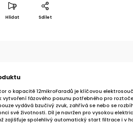
Hlídat
Sdílet
roduktu
or o kapacitě
12mikroFaradů
je klíčovou elektroso
í k vytvoření fázového posunu potřebného pro rozto
pouze vydává bzučivý zvuk, zahřívá se nebo se rozbí
i své životnosti. Díl je navržen pro vysokou elektri
mž zajišťuje spolehlivý automatický start filtrace i v 