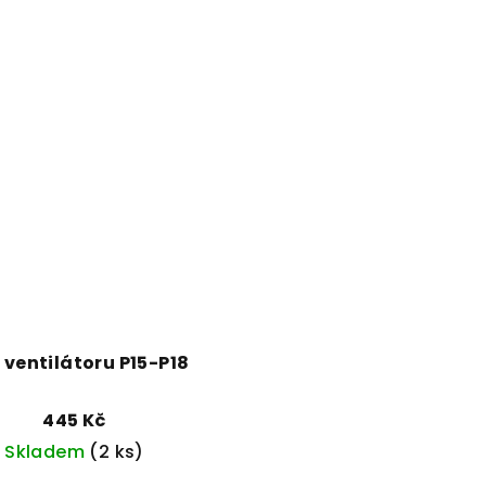
 ventilátoru P15-P18
445 Kč
Skladem
(2 ks)