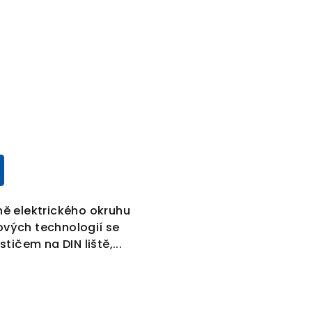
ně elektrického okruhu
ových technologií se
tičem na DIN liště,...