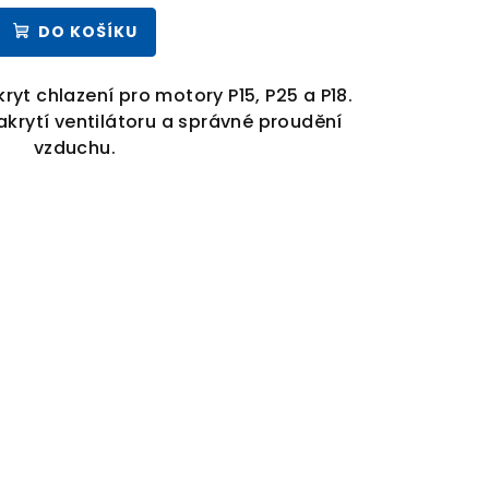
DO KOŠÍKU
ryt chlazení pro motory P15, P25 a P18.
akrytí ventilátoru a správné proudění
vzduchu.