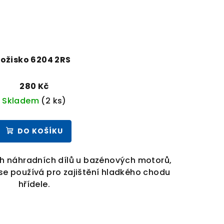
ložisko 6204 2RS
280 Kč
Skladem
(2 ks)
DO KOŠÍKU
ch náhradních dílů u bazénových motorů,
se používá pro zajištění hladkého chodu
hřídele.