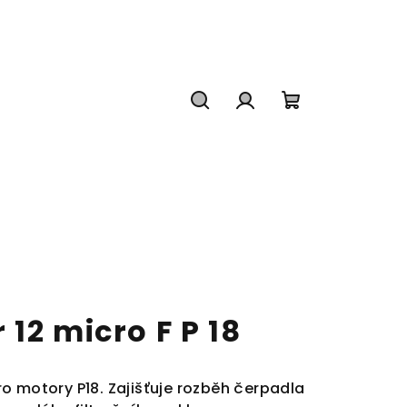
Hledat
Přihlášení
Nákupní
košík
12 micro F P 18
o motory P18. Zajišťuje rozběh čerpadla