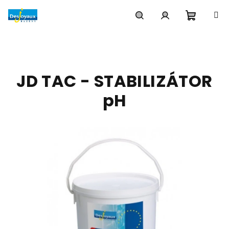
Přejít
na
obsah
Nákupn
Hledat
Přihlášení
košík
JD TAC - STABILIZÁTOR
pH