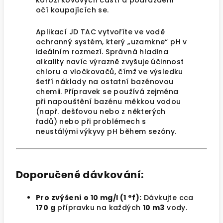
korozi kovových částí a podráždění
očí koupajících se.
Aplikací JD TAC vytvoříte ve vodě
ochranný systém, který „uzamkne“ pH v
ideálním rozmezí. Správná hladina
alkality navíc výrazně zvyšuje účinnost
chloru a vločkovačů, čímž ve výsledku
šetří náklady na ostatní bazénovou
chemii. Přípravek se používá zejména
při napouštění bazénu měkkou vodou
(např. dešťovou nebo z některých
řadů) nebo při problémech s
neustálými výkyvy pH během sezóny.
Doporučené dávkování:
Pro zvýšení o 10 mg/l (1 °f):
Dávkujte cca
170 g
přípravku na každých
10
m3
vody.