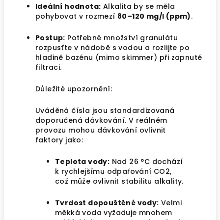
Ideální hodnota:
Alkalita by se měla
pohybovat v rozmezí
80–120 mg/l (ppm)
.
Postup:
Potřebné množství granulátu
rozpusťte v nádobě s vodou a rozlijte po
hladině bazénu (mimo skimmer) při zapnuté
filtraci.
Důležité upozornění:
Uváděná čísla jsou standardizovaná
doporučená dávkování. V reálném
provozu mohou dávkování ovlivnit
faktory jako:
Teplota vody:
Nad 26 °C dochází
k rychlejšímu odpařování
CO2
,
což může ovlivnit stabilitu alkality.
Tvrdost dopouštěné vody:
Velmi
měkká voda vyžaduje mnohem