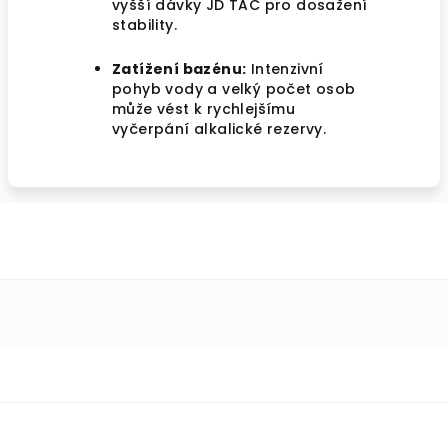
vyšší dávky JD TAC pro dosažení
stability.
Zatížení bazénu:
Intenzivní
pohyb vody a velký počet osob
může vést k rychlejšímu
vyčerpání alkalické rezervy.
Z
á
p
a