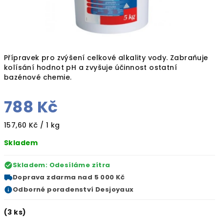
Přípravek pro zvýšení celkové alkality vody. Zabraňuje
kolísání hodnot pH a zvyšuje účinnost ostatní
bazénové chemie.
788 Kč
Měrná
157,60 Kč / 1 kg
cena:
Skladem
Skladem: Odesíláme zítra
Doprava zdarma
nad 5 000 Kč
Odborné
poradenství Desjoyaux
(3 ks)