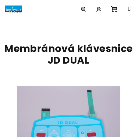
Přejít
na
obsah
Nákupn
Hledat
Přihlášení
košík
Membránová klávesnice
JD DUAL