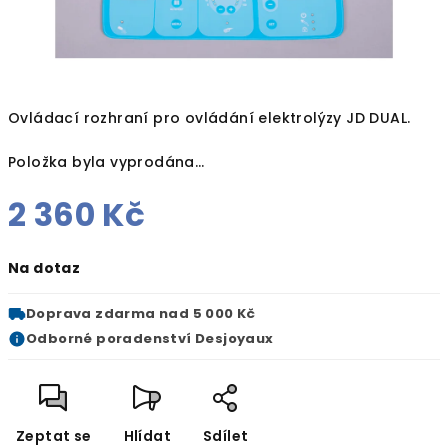
Ovládací rozhraní pro ovládání elektrolýzy JD DUAL.
Položka byla vyprodána…
2 360 Kč
Měrná
Na dotaz
cena:
Doprava zdarma
nad 5 000 Kč
Odborné
poradenství Desjoyaux
Zeptat se
Hlídat
Sdílet