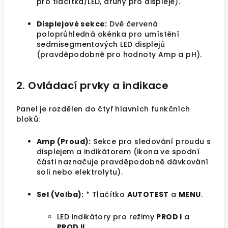
pro tlačítka/LED, druhý pro displeje).
Displejové sekce:
Dvě červená
poloprůhledná okénka pro umístění
sedmisegmentových LED displejů
(pravděpodobně pro hodnoty Amp a pH).
2. Ovládací prvky a indikace
Panel je rozdělen do čtyř hlavních funkčních
bloků:
Amp (Proud):
Sekce pro sledování proudu s
displejem a indikátorem (ikona ve spodní
části naznačuje pravděpodobně dávkování
soli nebo elektrolytu).
Sel (Volba):
* Tlačítko
AUTOTEST
a
MENU
.
LED indikátory pro režimy
PROD I
a
PROD II
.