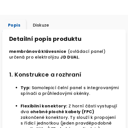
Popis
Diskuze
Detailní popis produktu
membránová klávesnice
(ovládací panel)
určená pro elektrolýzu
JD DUAL
.
1. Konstrukce a rozhraní
Typ:
Samolepicí čelní panel s integrovanými
spínači a průhledovými okénky.
Flexibilní konektory:
Z horní části vystupují
dva
ohebné ploché kabely (FPC)
zakončené konektory. Ty slouží k propojení
s řídicí jednotkou (jeden pravděpodobně