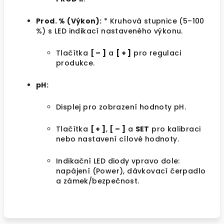
Prod. % (Výkon):
* Kruhová stupnice (5–100
%) s LED indikací nastaveného výkonu.
Tlačítka
[ – ]
a
[ + ]
pro regulaci
produkce.
pH:
Displej pro zobrazení hodnoty pH.
Tlačítka
[ + ]
,
[ – ]
a
SET
pro kalibraci
nebo nastavení cílové hodnoty.
Indikační LED diody vpravo dole:
napájení (Power), dávkovací čerpadlo
a zámek/bezpečnost.