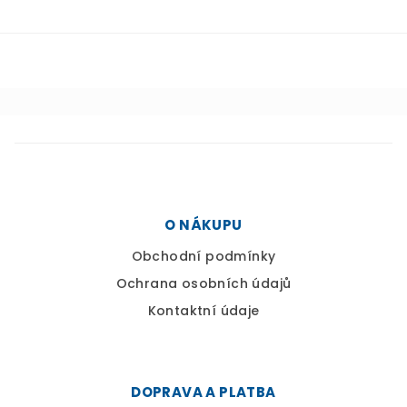
á
p
a
t
í
O NÁKUPU
Obchodní podmínky
Ochrana osobních údajů
Kontaktní údaje
DOPRAVA A PLATBA