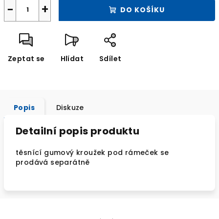
−
+
DO KOŠÍKU
Zeptat se
Hlídat
Sdílet
Popis
Diskuze
Detailní popis produktu
těsnící gumový kroužek pod rámeček se
prodává separátně