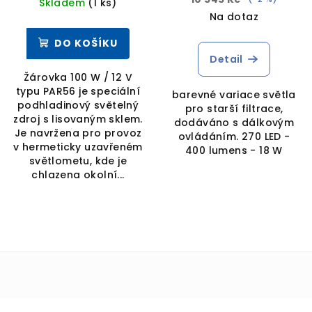
Skladem
(1 ks)
Na dotaz
DO KOŠÍKU
Detail
Žárovka 100 W / 12 V
typu PAR56 je speciální
barevné variace světla
podhladinový světelný
pro starší filtrace,
zdroj s lisovaným sklem.
dodáváno s dálkovým
Je navržena pro provoz
ovládáním. 270 LED -
v hermeticky uzavřeném
400 lumens - 18 W
světlometu, kde je
chlazena okolní...
Z