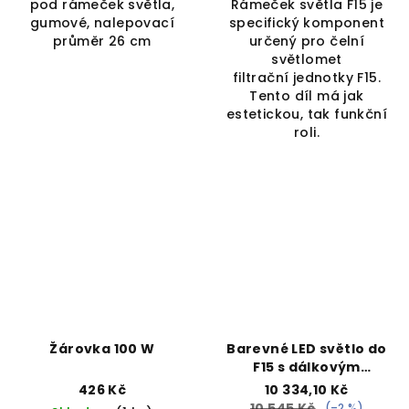
pod rámeček světla,
Rámeček světla F15 je
gumové, nalepovací
specifický komponent
průměr 26 cm
určený pro čelní
světlomet
filtrační jednotky F15.
Tento díl má jak
estetickou, tak funkční
roli.
Žárovka 100 W
Barevné LED světlo do
F15 s dálkovým
ovládáním
426 Kč
10 334,10 Kč
10 545 Kč
(–2 %)