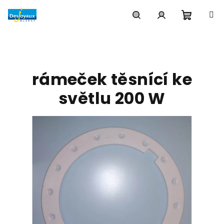
Přejít
na
obsah
Nákupn
Hledat
Přihlášení
košík
rámeček těsnící ke
světlu 200 W