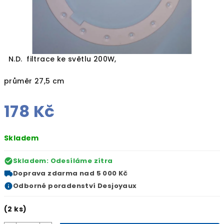
N.D. filtrace ke světlu 200W,
průměr 27,5 cm
178 Kč
Měrná
Skladem
cena:
Skladem: Odesíláme zítra
Doprava zdarma
nad 5 000 Kč
Odborné
poradenství Desjoyaux
(2 ks)