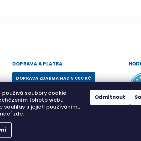
DOPRAVA A PLATBA
HOD
DOPRAVA ZDARMA NAD 5 000 KČ
 používá soubory cookie.
📦 Výdejní boxy & Kurýrní služba
Odmítnout
S
ocházením tohoto webu
💳 Karty, Apple Pay, Google Pay
e souhlas s jejich používáním..
rmací
zde
.
Bezpe
porad
ní