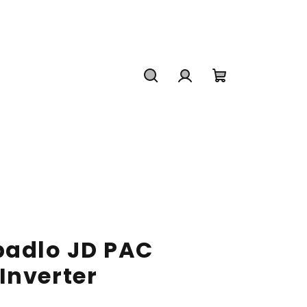
Hledat
Přihlášení
Nákupní
košík
padlo JD PAC
Inverter