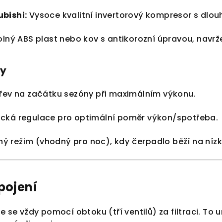
bishi:
Vysoce kvalitní invertorový kompresor s dlou
lný ABS plast nebo kov s antikorozní úpravou, navrž
my
řev na začátku sezóny při maximálním výkonu.
cká regulace pro optimální poměr výkon/spotřeba.
chý režim (vhodný pro noc), kdy čerpadlo běží na níz
pojení
je se vždy pomocí obtoku (tří ventilů) za filtraci. 