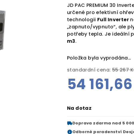
JD PAC PREMIUM 30 Inverte
určené pro efektivní ohřev
technologii
Full Inverter
n
„zapnuto/vypnuto“, ale pl
potřeby tepla. Je ideální 
m3
.
Položka byla vyprodána…
standardní cena:
55 267 
54 161,66
Měrná
cena:
Na dotaz
Doprava zdarma
nad 5 000
Odborné
poradenství Desj