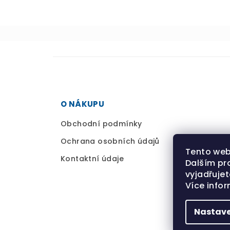
p
a
t
í
O NÁKUPU
Obchodní podmínky
Ochrana osobních údajů
Tento web
Kontaktní údaje
Dalším pr
vyjadřujet
Více info
Nastave