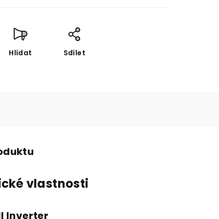
Hlídat
Sdílet
roduktu
ické vlastnosti
l Inverter