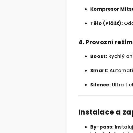
Kompresor Mitsu
Tělo (Plášť):
Odo
4. Provozní reži
Boost:
Rychlý oh
Smart:
Automati
Silence:
Ultra ti
Instalace a za
By-pass:
Instalu