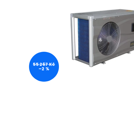
55 267 Kč
–2 %