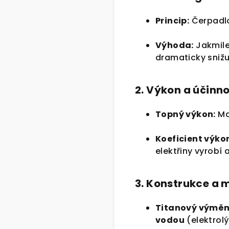
Princip:
Čerpadlo
Výhoda:
Jakmile
dramaticky snižu
2. Výkon a účinn
Topný výkon:
Ma
Koeficient výko
elektřiny vyrobí 
3. Konstrukce a 
Titanový výměn
vodou
(elektrolý