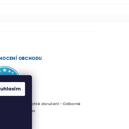
NOCENÍ OBCHODU
ouhlasím
čná platba • Rychlé doručení • Odborné
enství Desjoyaux