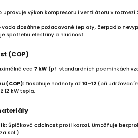
 upravuje výkon kompresoru i ventilátoru v rozmezí 2
 voda dosáhne požadované teploty, čerpadlo nevypn
je spotřebu elektřiny a hlučnost.
ost (COP)
ximálně cca
7 kW
(při standardních podmínkách vzd
nu (COP):
Dosahuje hodnoty až
10–12
(při udržovacím
až 12 kW tepla.
materiály
ík:
Špičková odolnost proti korozi. Umožňuje bezpro
za soli).