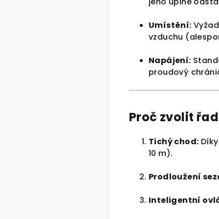
jeho úplné odstav
Umístění:
Vyžadu
vzduchu (alespo
Napájení:
Standa
proudový chráni
Proč zvolit řa
Tichý chod:
Díky
10 m).
Prodloužení sez
Inteligentní ovl