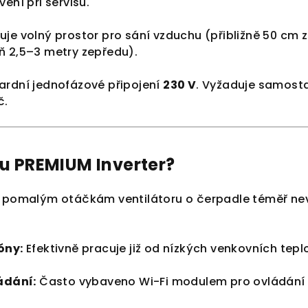
ení při servisu.
je volný prostor pro sání vzduchu (přibližně 50 cm 
ň 2,5–3 metry zepředu).
rdní jednofázové připojení
230 V
. Vyžaduje samostat
č.
du PREMIUM Inverter?
 pomalým otáčkám ventilátoru o čerpadle téměř nev
óny:
Efektivně pracuje již od nízkých venkovních tepl
ádání:
Často vybaveno Wi-Fi modulem pro ovládání te