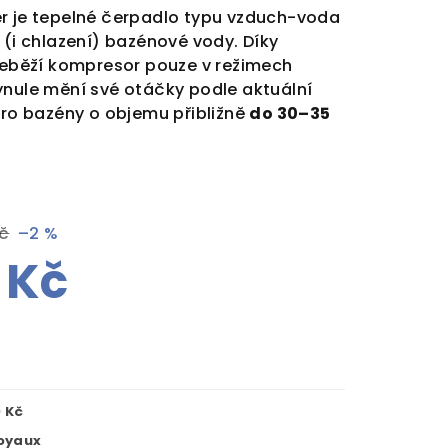
r je tepelné čerpadlo typu vzduch-voda
 (i chlazení) bazénové vody. Díky
eběží kompresor pouze v režimech
ynule mění své otáčky podle aktuální
pro bazény o objemu přibližně
do 30–35
Kč
–2 %
 Kč
 Kč
oyaux