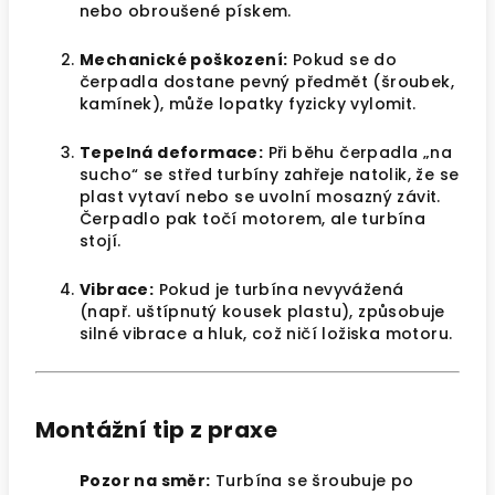
nebo obroušené pískem.
Mechanické poškození:
Pokud se do
čerpadla dostane pevný předmět (šroubek,
kamínek), může lopatky fyzicky vylomit.
Tepelná deformace:
Při běhu čerpadla „na
sucho“ se střed turbíny zahřeje natolik, že se
plast vytaví nebo se uvolní mosazný závit.
Čerpadlo pak točí motorem, ale turbína
stojí.
Vibrace:
Pokud je turbína nevyvážená
(např. uštípnutý kousek plastu), způsobuje
silné vibrace a hluk, což ničí ložiska motoru.
Montážní tip z praxe
Pozor na směr:
Turbína se šroubuje po