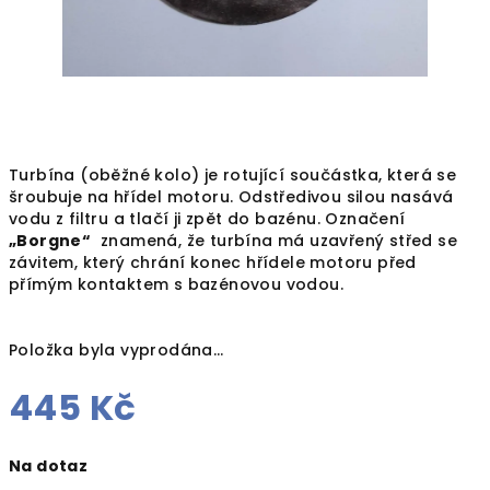
Turbína (oběžné kolo) je rotující součástka, která se
šroubuje na hřídel motoru. Odstředivou silou nasává
vodu z filtru a tlačí ji zpět do bazénu. Označení
„Borgne“
znamená, že turbína má uzavřený střed se
závitem, který chrání konec hřídele motoru před
přímým kontaktem s bazénovou vodou.
Položka byla vyprodána…
445 Kč
Měrná
Na dotaz
cena: