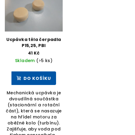
Ucpávka těla čerpadla
P15,25, PBI
41 Kč
Skladem
(>5 ks)
DO KOŠÍKU
Mechanická ucpávka je
dvoudílná součástka
(stacionární a rotační
část), která se nasazuje
na hřídel motoru za
oběžné kolo (turbínu).
Zajišťuje, aby voda pod