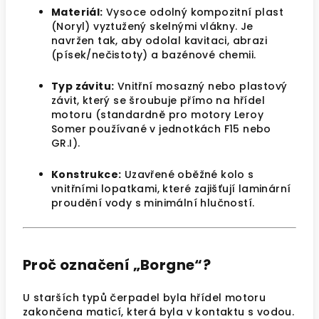
Materiál:
Vysoce odolný kompozitní plast
(Noryl) vyztužený skelnými vlákny. Je
navržen tak, aby odolal kavitaci, abrazi
(písek/nečistoty) a bazénové chemii.
Typ závitu:
Vnitřní mosazný nebo plastový
závit, který se šroubuje přímo na hřídel
motoru (standardně pro motory Leroy
Somer používané v jednotkách F15 nebo
GR.I).
Konstrukce:
Uzavřené oběžné kolo s
vnitřními lopatkami, které zajišťují laminární
proudění vody s minimální hlučností.
Proč označení „Borgne“?
U starších typů čerpadel byla hřídel motoru
zakončena maticí, která byla v kontaktu s vodou.