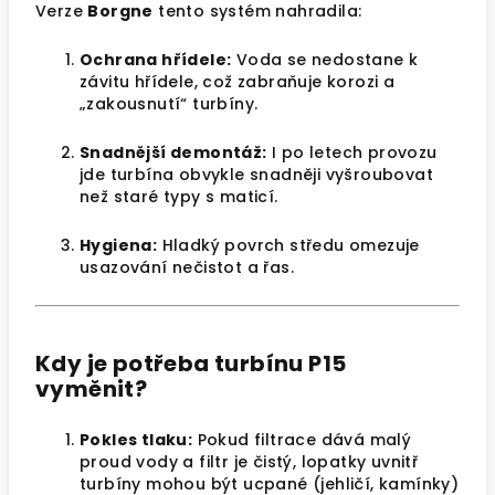
Verze
Borgne
tento systém nahradila:
Ochrana hřídele:
Voda se nedostane k
závitu hřídele, což zabraňuje korozi a
„zakousnutí“ turbíny.
Snadnější demontáž:
I po letech provozu
jde turbína obvykle snadněji vyšroubovat
než staré typy s maticí.
Hygiena:
Hladký povrch středu omezuje
usazování nečistot a řas.
Kdy je potřeba turbínu P15
vyměnit?
Pokles tlaku:
Pokud filtrace dává malý
proud vody a filtr je čistý, lopatky uvnitř
turbíny mohou být ucpané (jehličí, kamínky)