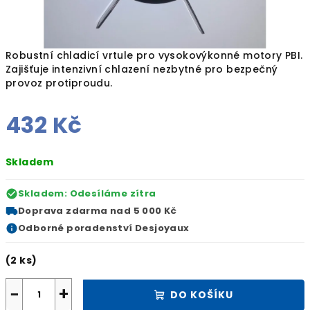
Robustní chladicí vrtule pro vysokovýkonné motory PBI.
Zajišťuje intenzivní chlazení nezbytné pro bezpečný
provoz protiproudu.
432 Kč
Měrná
Skladem
cena:
Skladem: Odesíláme zítra
Doprava zdarma
nad 5 000 Kč
Odborné
poradenství Desjoyaux
(2 ks)
−
+
DO KOŠÍKU