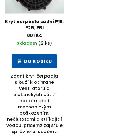
Kryt čerpadla zadní P15,
P25, PBI
801 Kč
Skladem
(2 ks)
DO KOŠÍKU
Zadní kryt čerpadla
slouží k ochraně
ventilátoru a
elektrických částí
motoru před
mechanickým
poškozením,
nečistotami a stříkající
vodou, přičemž zajišťuje
správné proudění...